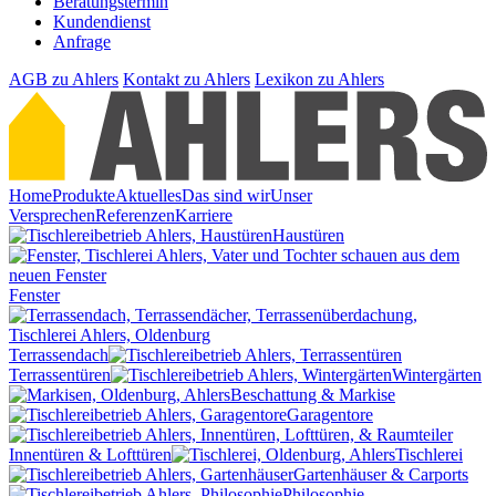
Beratungstermin
Kundendienst
Anfrage
AGB
zu Ahlers
Kontakt
zu Ahlers
Lexikon
zu Ahlers
Home
Produkte
Aktuelles
Das sind wir
Unser
Versprechen
Referenzen
Karriere
Haustüren
Fenster
Terrassendach
Terrassentüren
Wintergärten
Beschattung & Markise
Garagentore
Innentüren & Lofttüren
Tischlerei
Gartenhäuser & Carports
Philosophie