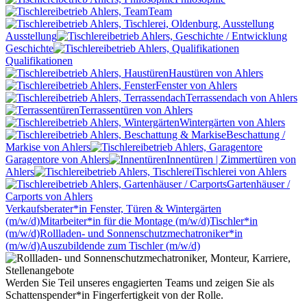
Team
Ausstellung
Geschichte
Qualifikationen
Haustüren
von Ahlers
Fenster
von Ahlers
Terrassendach
von Ahlers
Terrassentüren
von Ahlers
Wintergärten
von Ahlers
Beschattung /
Markise
von Ahlers
Garagentore
von Ahlers
Innentüren | Zimmertüren
von
Ahlers
Tischlerei
von Ahlers
Gartenhäuser /
Carports
von Ahlers
Verkaufsberater*in Fenster, Türen & Wintergärten
(m/w/d)
Mitarbeiter*in für die Montage (m/w/d)
Tischler*in
(m/w/d)
Rollladen- und Sonnenschutzmechatroniker*in
(m/w/d)
Auszubildende zum Tischler (m/w/d)
Werden Sie Teil unseres engagierten Teams und zeigen Sie als
Schattenspender*in Fingerfertigkeit von der Rolle.