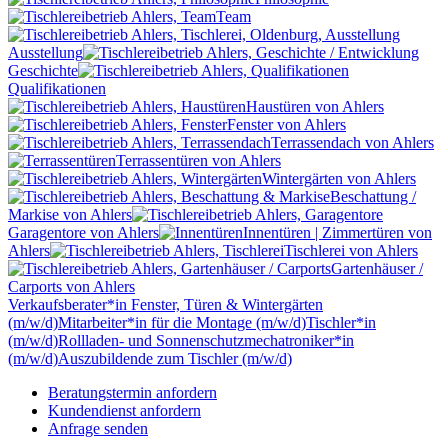
Team
Ausstellung
Geschichte
Qualifikationen
Haustüren
von Ahlers
Fenster
von Ahlers
Terrassendach
von Ahlers
Terrassentüren
von Ahlers
Wintergärten
von Ahlers
Beschattung /
Markise
von Ahlers
Garagentore
von Ahlers
Innentüren | Zimmertüren
von
Ahlers
Tischlerei
von Ahlers
Gartenhäuser /
Carports
von Ahlers
Verkaufsberater*in Fenster, Türen & Wintergärten
(m/w/d)
Mitarbeiter*in für die Montage (m/w/d)
Tischler*in
(m/w/d)
Rollladen- und Sonnenschutzmechatroniker*in
(m/w/d)
Auszubildende zum Tischler (m/w/d)
Beratungstermin
anfordern
Kundendienst
anfordern
Anfrage
senden