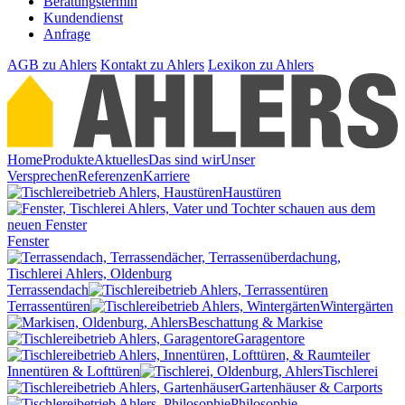
Beratungstermin
Kundendienst
Anfrage
AGB
zu Ahlers
Kontakt
zu Ahlers
Lexikon
zu Ahlers
Home
Produkte
Aktuelles
Das sind wir
Unser
Versprechen
Referenzen
Karriere
Haustüren
Fenster
Terrassendach
Terrassentüren
Wintergärten
Beschattung & Markise
Garagentore
Innentüren & Lofttüren
Tischlerei
Gartenhäuser & Carports
Philosophie