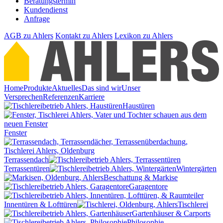
Beratungstermin
Kundendienst
Anfrage
AGB
zu Ahlers
Kontakt
zu Ahlers
Lexikon
zu Ahlers
Home
Produkte
Aktuelles
Das sind wir
Unser
Versprechen
Referenzen
Karriere
Haustüren
Fenster
Terrassendach
Terrassentüren
Wintergärten
Beschattung & Markise
Garagentore
Innentüren & Lofttüren
Tischlerei
Gartenhäuser & Carports
Philosophie