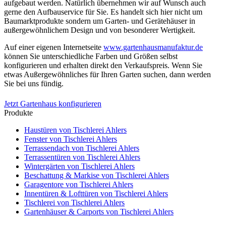
aufgebaut werden. Natürlich übernehmen wir auf Wunsch auch
gerne den Aufbauservice für Sie. Es handelt sich hier nicht um
Baumarktprodukte sondern um Garten- und Gerätehäuser in
außergewöhnlichem Design und von besonderer Wertigkeit.
Auf einer eigenen Internetseite
www.gartenhausmanufaktur.de
können Sie unterschiedliche Farben und Größen selbst
konfigurieren und erhalten direkt den Verkaufspreis. Wenn Sie
etwas Außergewöhnliches für Ihren Garten suchen, dann werden
Sie bei uns fündig.
Jetzt Gartenhaus konfigurieren
Produkte
Haustüren
von Tischlerei Ahlers
Fenster
von Tischlerei Ahlers
Terrassendach
von Tischlerei Ahlers
Terrassentüren
von Tischlerei Ahlers
Wintergärten
von Tischlerei Ahlers
Beschattung & Markise
von Tischlerei Ahlers
Garagentore
von Tischlerei Ahlers
Innentüren & Lofttüren
von Tischlerei Ahlers
Tischlerei
von Tischlerei Ahlers
Gartenhäuser & Carports
von Tischlerei Ahlers