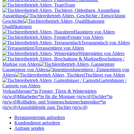
Team
Ausstellung
Geschichte
Qualifikationen
Haustüren
von Ahlers
Fenster
von Ahlers
Terrassendach
von Ahlers
Terrassentüren
von Ahlers
Wintergärten
von Ahlers
Beschattung /
Markise
von Ahlers
Garagentore
von Ahlers
Innentüren | Zimmertüren
von
Ahlers
Tischlerei
von Ahlers
Gartenhäuser /
Carports
von Ahlers
Verkaufsberater*in Fenster, Türen & Wintergärten
(m/w/d)
Mitarbeiter*in für die Montage (m/w/d)
Tischler*in
(m/w/d)
Rollladen- und Sonnenschutzmechatroniker*in
(m/w/d)
Auszubildende zum Tischler (m/w/d)
Beratungstermin
anfordern
Kundendienst
anfordern
Anfrage
senden